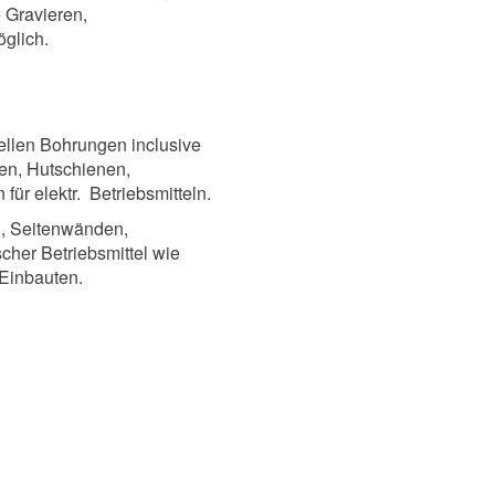
 Gravieren,
glich.
tellen Bohrungen inclusive
en, Hutschienen,
ür elektr. Betriebsmitteln.
n, Seitenwänden,
scher Betriebsmittel wie
 Einbauten.