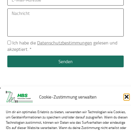
Ich habe die
Datenschutzbestimmungen
gelesen und
akzeptiert. *
Senden
Cookie-Zustimmung verwalten
Um dir ein optimales Erlebnis zu bieten, verwenden wir Technologien wie Cookies,
© 2026 HBS Automation GmbH
um Geräteinformationen zu speichern und/oder darauf zuzugreifen. Wenn du diesen
Powerd by: HBS IT GmbH
Technologien zustimmst, können wir Daten wie das Surfverhalten oder eindeutige
Impressum
·
Datenschutz
·
Sitemap
·
Mitarbeiterbereich
IDs auf dieser Website verarbeiten. Wenn du deine Zustimmung nicht erteilst oder